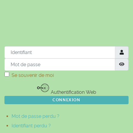
© Free
Joomla! 3 Modules
- by
VinaGecko.com
Identifiant
Mot de passe
Aff
Se souvenir de moi
Authentification Web
CONNEXION
Mot de passe perdu ?
Identifiant perdu ?