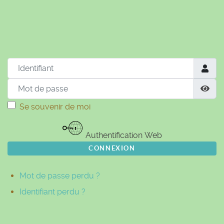
© Free
Joomla! 3 Modules
- by
VinaGecko.com
Identifiant
Mot de passe
Aff
Se souvenir de moi
Authentification Web
CONNEXION
Mot de passe perdu ?
Identifiant perdu ?