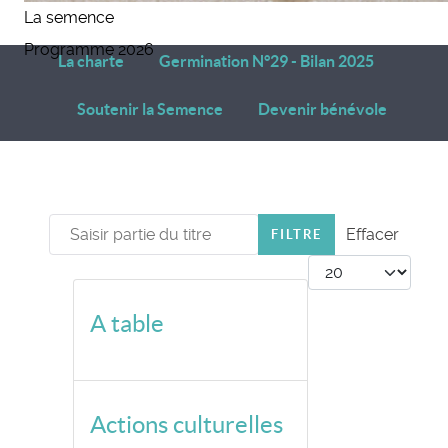
La semence
Programme 2026
La charte
Germination N°29 - Bilan 2025
Soutenir la Semence
Devenir bénévole
Saisir partie du titre
Effacer
FILTRE
Afficher #
A table
Actions culturelles