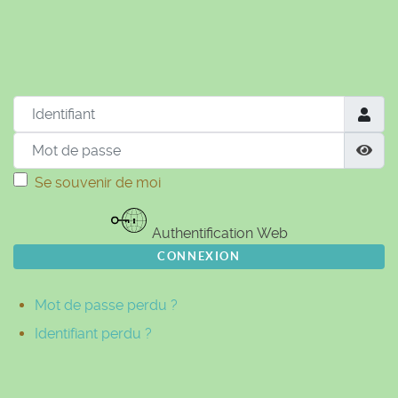
© Free
Joomla! 3 Modules
- by
VinaGecko.com
Identifiant
Mot de passe
Aff
Se souvenir de moi
Authentification Web
CONNEXION
Mot de passe perdu ?
Identifiant perdu ?