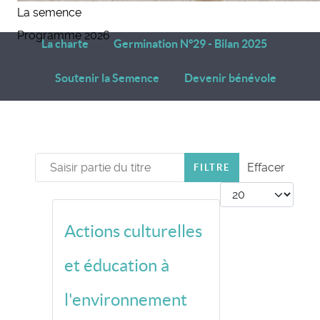
La semence
Programme 2026
La charte
Germination N°29 - Bilan 2025
Soutenir la Semence
Devenir bénévole
Saisir partie du titre
Effacer
FILTRE
Afficher #
Actions culturelles
et éducation à
l'environnement