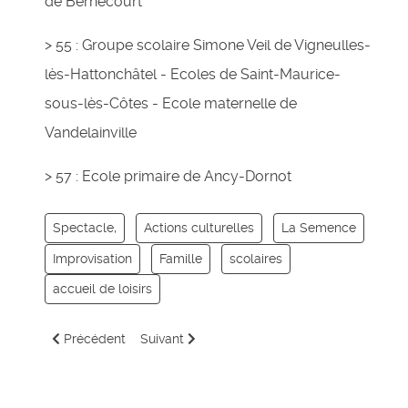
de Bernécourt
> 55 : Groupe scolaire Simone Veil de Vigneulles-
lès-Hattonchâtel - Ecoles de Saint-Maurice-
sous-lès-Côtes - Ecole maternelle de
Vandelainville
> 57 : Ecole primaire de Ancy-Dornot
Spectacle,
Actions culturelles
La Semence
Improvisation
Famille
scolaires
accueil de loisirs
Article précédent : Maison renard
Article suivant : I killed the monster
Précédent
Suivant