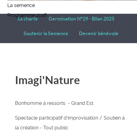
La semence
Programme 2026
La charte
Germination N°29 - Bilan 2025
Soutenir la Semence
Devenir bénévole
Imagi'Nature
Bonhomme à ressorts
-
Grand Est
Spectacle participatif d’improvisation / Soutien à
la création
- Tout public