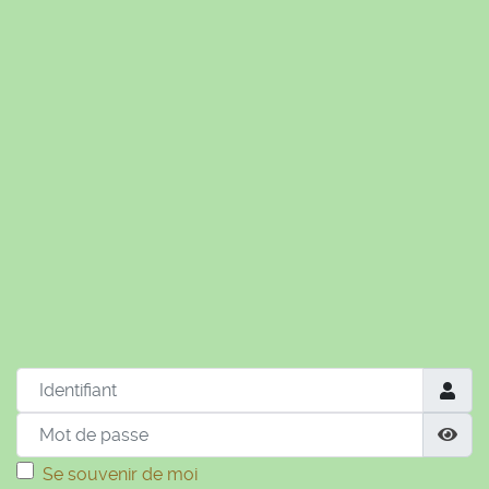
© Free
Joomla! 3 Modules
- by
VinaGecko.com
Identifiant
Mot de passe
Aff
Se souvenir de moi