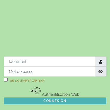
© Free
Joomla! 3 Modules
- by
VinaGecko.com
Identifiant
Mot de passe
Aff
Se souvenir de moi
Authentification Web
CONNEXION